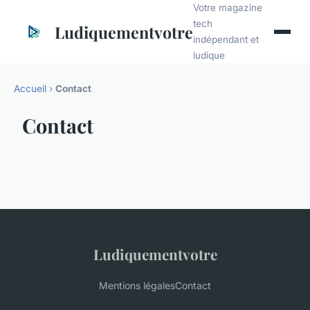
Votre magazine
tech
Ludiquementvotre
indépendant et
ludique
Accueil
›
Contact
Contact
Ludiquementvotre
Mentions légales
Contact