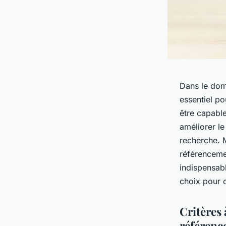
Dans le dom
essentiel po
être capable
améliorer le
recherche. M
référencemen
indispensabl
choix pour o
Critères
référenc