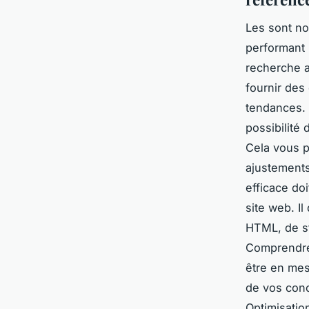
Les sont no
performant 
recherche a
fournir des
tendances. 
possibilité
Cela vous pe
ajustements
efficace do
site web. I
HTML, de st
Comprendre 
être en mes
de vos concu
Optimisatio