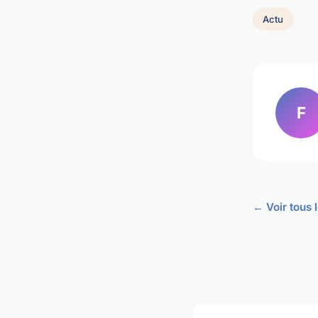
Actu
F
← Voir tous l