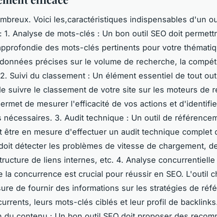
mbreux. Voici les,caractéristiques indispensables d'un ou
: 1. Analyse de mots-clés : Un bon outil SEO doit permett
pprofondie des mots-clés pertinents pour votre thématique
 données précises sur le volume de recherche, la compétit
2. Suivi du classement : Un élément essentiel de tout outi
 de suivre le classement de votre site sur les moteurs de 
rmet de mesurer l'efficacité de vos actions et d'identifie
 nécessaires. 3. Audit technique : Un outil de référence
it être en mesure d'effectuer un audit technique complet 
l doit détecter les problèmes de vitesse de chargement, d
ructure de liens internes, etc. 4. Analyse concurrentielle 
la concurrence est crucial pour réussir en SEO. L'outil ch
ure de fournir des informations sur les stratégies de ré
rrents, leurs mots-clés ciblés et leur profil de backlinks
n du contenu : Un bon outil SEO doit proposer des reco