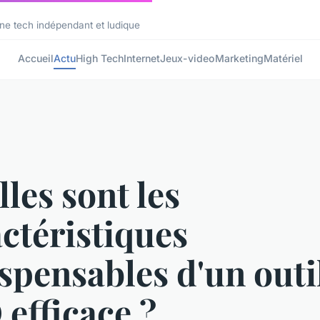
ne tech indépendant et ludique
Accueil
Actu
High Tech
Internet
Jeux-video
Marketing
Matériel
les sont les
ctéristiques
spensables d'un outi
efficace ?