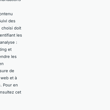
contenu
uivi des
 choisi doit
ntifiant les
 analyse :
ting et
endre les
en
sure de
 web et à
e. Pour en
onsultez cet