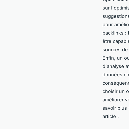
sur l'optimi
suggestions
pour amélio
backlinks : 
être capable
sources de q
Enfin, un ou
d'analyse a
données col
conséquenc
choisir un 
améliorer v
savoir plus 
article :