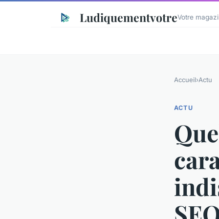
Ludiquementvotre
Votre magazi
Accueil
›
Actu
ACTU
Quel
cara
indi
SEO 