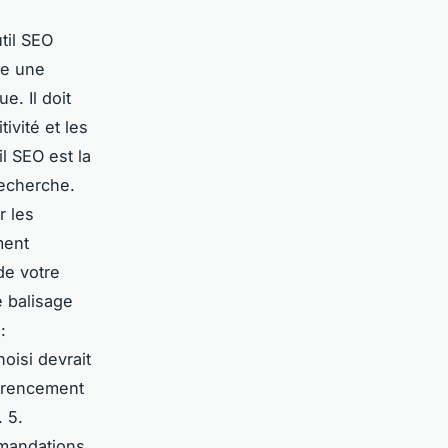
til SEO
re une
. Il doit
ivité et les
l SEO est la
recherche.
r les
ment
de votre
e balisage
:
oisi devrait
férencement
. 5.
mmandations