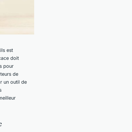
ls est
cace doit
es pour
oteurs de
r un outil de
s
meilleur
e